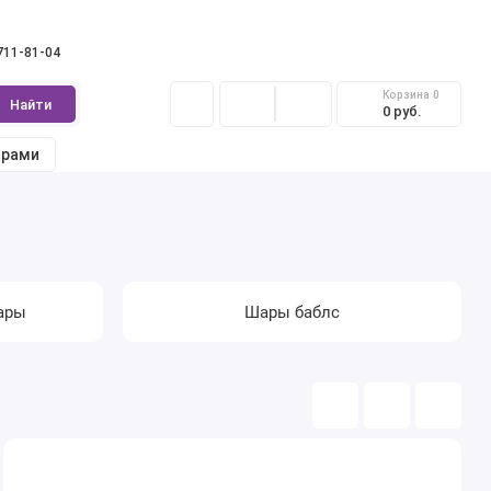
 711-81-04
Корзина
0
Найти
0 руб.
арами
ары
Шары баблс