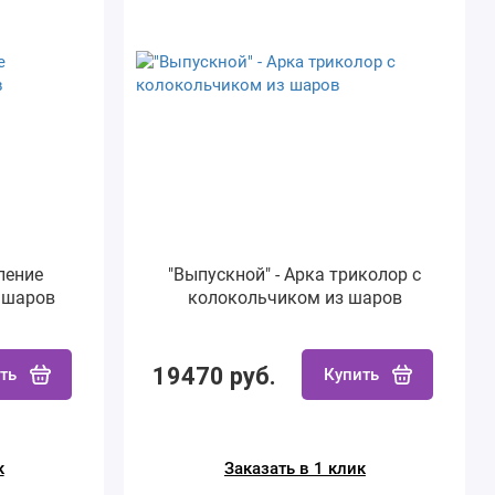
ление
"Выпускной" - Арка триколор с
з шаров
колокольчиком из шаров
19470 руб.
ть
Купить
к
Заказать в 1 клик