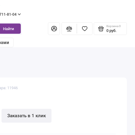
г
 711-81-04
Корзина
0
Найти
0 руб.
рами
ара: 11946
Заказать в 1 клик